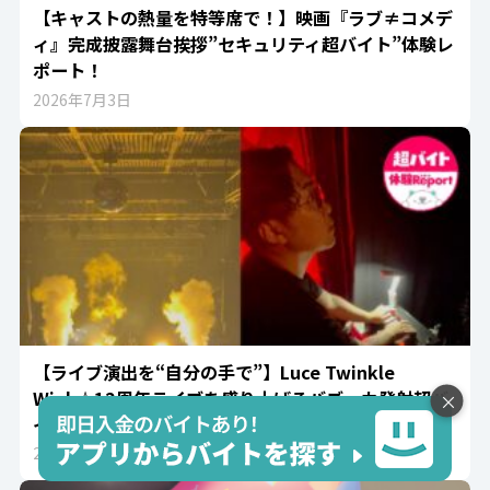
【キャストの熱量を特等席で！】映画『ラブ≠コメデ
ィ』完成披露舞台挨拶”セキュリティ超バイト”体験レ
ポート！
2026年7月3日
【ライブ演出を“自分の手で”】Luce Twinkle
Wink☆12周年ライブを盛り上げるバズーカ発射超バ
×
イト｜リハーサルから本番の熱狂まで
2026年6月26日